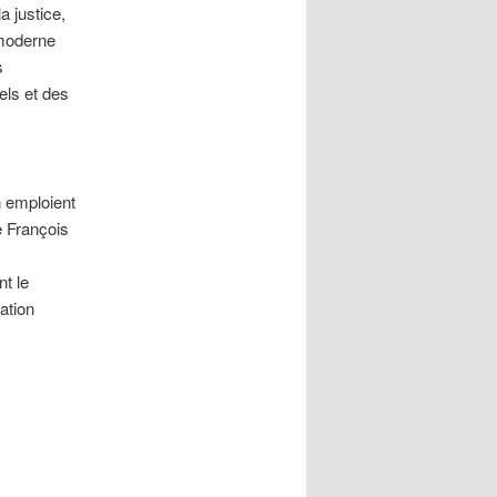
a justice,
 moderne
s
els et des
 emploient
e François
nt le
ation