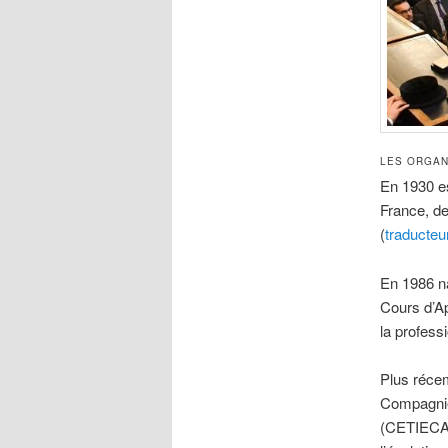
LES ORGAN
En 1930 e
France, de
(
traducteu
En 1986 na
Cours d’Ap
la professi
Plus réce
Compagnie 
(CETIECAP)