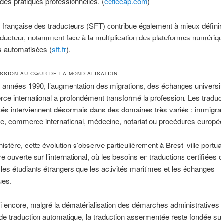
n des pratiques professionnelles. (
cetiecap.com
)
 française des traducteurs (SFT) contribue également à mieux définir 
raducteur, notamment face à la multiplication des plateformes numériq
s automatisées (
sft.fr
).
SSION AU CŒUR DE LA MONDIALISATION
 années 1990, l’augmentation des migrations, des échanges universit
e international a profondément transformé la profession. Les tradu
s interviennent désormais dans des domaines très variés : immigrati
lle, commerce international, médecine, notariat ou procédures europ
istère, cette évolution s’observe particulièrement à Brest, ville portua
ire ouverte sur l’international, où les besoins en traductions certifiées
 les étudiants étrangers que les activités maritimes et les échanges
ues.
i encore, malgré la dématérialisation des démarches administratives 
 de traduction automatique, la traduction assermentée reste fondée su