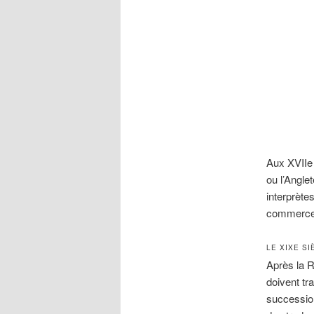
Aux XVIIe 
ou l’Angle
interprète
commerce
LE XIXE SI
Après la R
doivent tr
succession