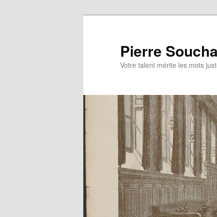
Aller
au
contenu
Pierre Soucha
principal
Votre talent mérite les mots jus