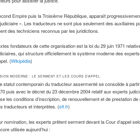
teurs pour assister la justice.
cond Empire puis la Troisième République, apparaît progressivement
 judiciaire ». Les traducteurs ne sont plus seulement des auxiliaires p
nent des techniciens reconnus par les juridictions.
extes fondateurs de cette organisation est la loi du 29 juin 1971 relativ
diciaires, qui structure officiellement le système moderne des experts
pel. (
Wikipédia
)
SION MODERNE : LE SERMENT ET LES COURS D’APPEL
le statut contemporain du traducteur assermenté se consolide à parti
0 puis avec le décret du 23 décembre 2004 relatif aux experts judici
ise les conditions d’inscription, de renouvellement et de prestation d
s traducteurs et interprètes. (
sft.fr
)
ur nomination, les experts prêtent serment devant la Cour d’appel sel
ore utilisée aujourd’hui :