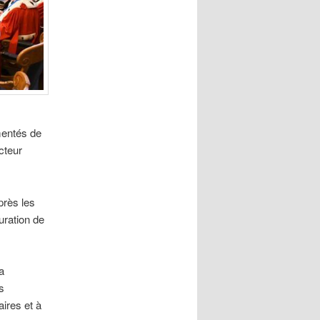
mentés de
cteur
près les
uration de
a
s
ires et à