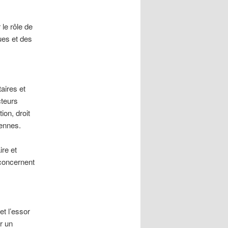
le rôle de
ues et des
aires et
cteurs
on, droit
éennes.
ire et
 concernent
et l’essor
r un