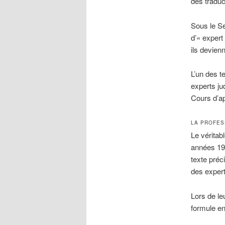
des traduc
Sous le Se
d’« expert
ils devien
L’un des t
experts ju
Cours d’ap
LA PROFES
Le véritab
années 197
texte préc
des expert
Lors de le
formule enc