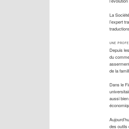
l’évolutio
La Société
l’expert t
traduction
UNE PROFE
Depuis les
du commerc
assermenté
de la fami
Dans le Fin
universita
aussi bien
économiq
Aujourd’hu
des outils