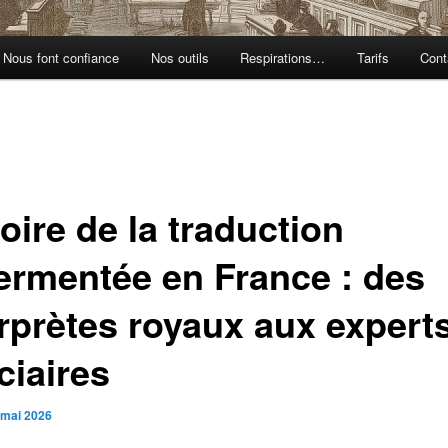
Nous font confiance
Nos outils
Respirations…
Tarifs
Cont
oire de la traduction
ermentée en France : des
erprètes royaux aux expert
ciaires
 mai 2026