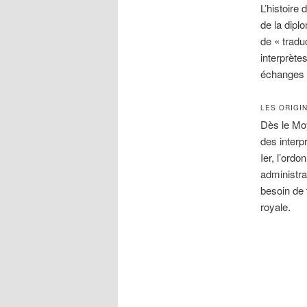
L’histoire
de la dipl
de « tradu
interprète
échanges i
LES ORIGIN
Dès le Mo
des interp
Ier, l’ord
administra
besoin de 
royale.