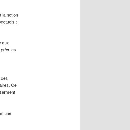
 la notion
onctuels :
e aux
 près les
r des
aires. Ce
e serment
on une