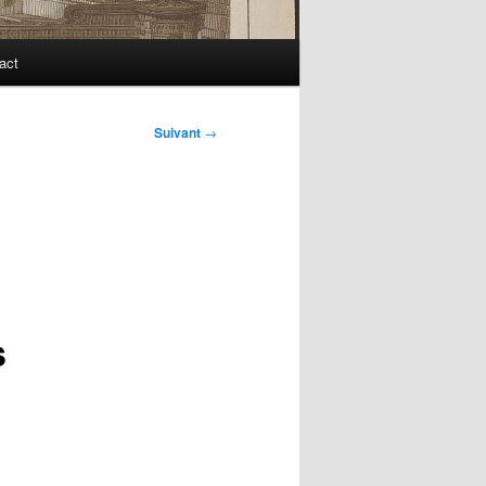
act
Suivant
→
s