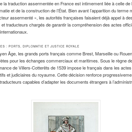
 de la traduction assermentée en France est intimement liée à celle de l
omatie et de la construction de l’État. Bien avant l’apparition du terme
cteur assermenté », les autorités françaises faisaient déjà appel à de
s et traducteurs chargés de garantir la compréhension des actes offici
nternationaux.
ES : PORTS, DIPLOMATIE ET JUSTICE ROYALE
yen Âge, les grands ports français comme Brest, Marseille ou Rouen
rètes pour les échanges commerciaux et maritimes. Sous le règne d
onnance de Villers-Cotterêts de 1539 impose le français dans les actes
tifs et judiciaires du royaume. Cette décision renforce progressiveme
traducteurs capables d’adapter les documents étrangers à l’administr