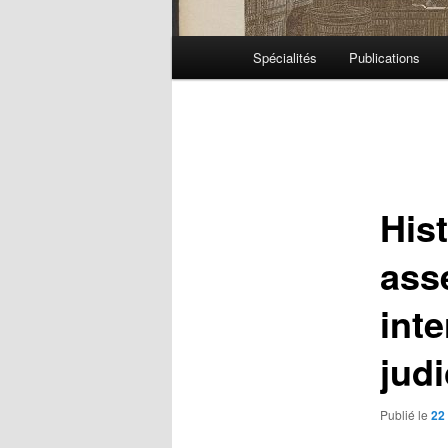
Menu
Spécialités
Publications
principal
Navigation
des
articles
Hist
ass
int
judi
Publié le
22