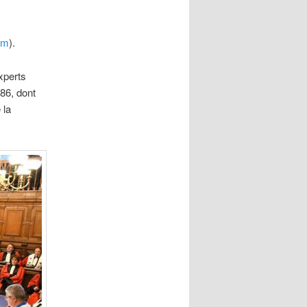
om
).
xperts
86, dont
 la