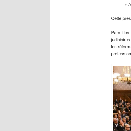
« J
Cette prest
Parmi les 
judiciaire
les réform
profession