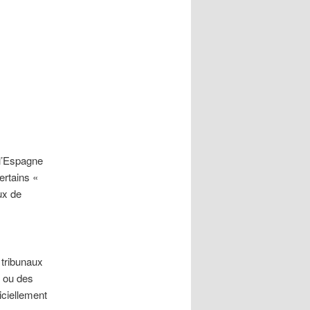
 l’Espagne
ertains «
ux de
 tribunaux
x ou des
iciellement