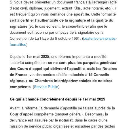
Si vous devez présenter un document français à l’étranger (acte
d’état civil, diplôme, jugement, extrait Kbis, acte notarié, etc.), il
est fréquent qu’on vous demande une
apostille
. Cette formalité
sert à
certifier l’authenticité de la signature et la qualité du
signataire
(et, le cas échéant, le sceau/timbre) afin que le
document soit reconnu par un pays tiers signataire de la
Convention de La Haye du 5 octobre 1961. (
Lextenso-annonces-
formalites
)
Depuis le
1er mai 2025
, une réforme importante a modifié
l’autorité compétente :
ce ne sont plus les parquets généraux
des Cours d’appel qui délivrent l’apostille
, mais
les Notaires
de France
, via des centres dédiés rattachés à
15 Conseils
régionaux ou Chambres interdépartementales de notaires
compétents
. (
Service Public
)
Ce qui a changé concrètement depuis le 1er mai 2025
Avant la réforme, la demande d’apostille se faisait auprès de la
Cour d’appel
compétente (parquet général). Désormais, la
délivrance est assurée par le
notariat
, dans le cadre d’une
mission de service public organisée et encadrée par des textes