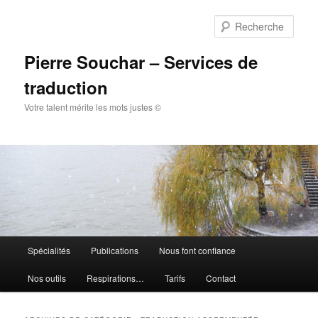
Aller
Aller
au
au
Rech
contenu
contenu
principal
secondaire
Pierre Souchar – Services de
traduction
Votre talent mérite les mots justes ©
Menu
Spécialités
Publications
Nous font confiance
principal
Nos outils
Respirations…
Tarifs
Contact