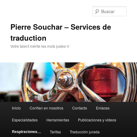
Ir
Ir
al
al
Busc
contenido
contenido
principal
secundario
Pierre Souchar – Services de
traduction
Votre talent mérite les mots justes ©
Menú
Inicio
Confían en nosotros
Contacto
Enlaces
principal
Especialidades
Herramientas
Publicaciones y vídeos
Respiraciones…
Tarifas
Traducción jurada