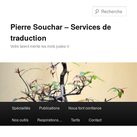
Aller
au
Rech
contenu
principal
Pierre Souchar – Services de
traduction
Votre talent mérite les mots justes ©
Menu
Spécialités
Publications
Nous font confiance
principal
Nos outils
Respirations…
Tarifs
Contact