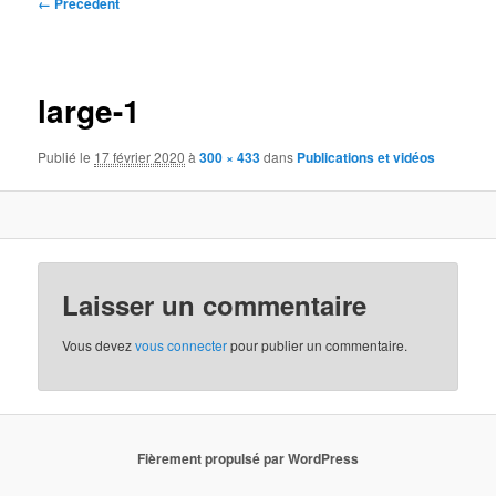
Navigation
← Précédent
des
images
large-1
Publié le
17 février 2020
à
300 × 433
dans
Publications et vidéos
Laisser un commentaire
Vous devez
vous connecter
pour publier un commentaire.
Fièrement propulsé par WordPress