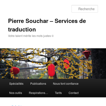
Aller
au
Rech
contenu
principal
Pierre Souchar – Services de
traduction
Votre talent mérite les mots justes ©
Menu
Spécialités
Publications
Nous font confiance
principal
Nos outils
Respirations…
Tarifs
Contact