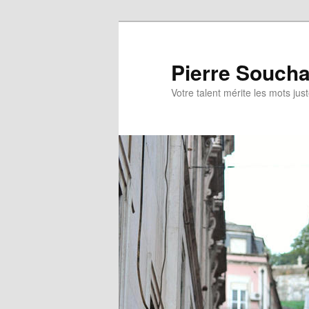
Aller
au
contenu
Pierre Soucha
principal
Votre talent mérite les mots jus