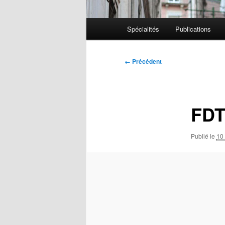
Menu
Spécialités
Publications
principal
Navigation
← Précédent
des
images
FD
Publié le
10