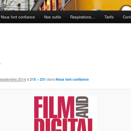
Nous font confiance
Nos outils
Respirations…
Tarifs
Cont
T
 septembre 2014
à
215 × 231
dans
Nous font confiance