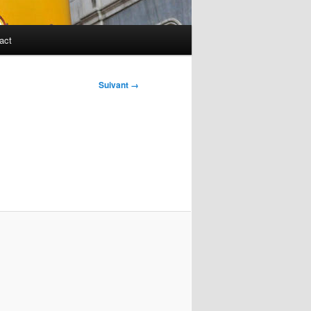
act
Suivant →