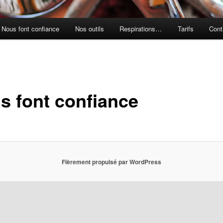
Nous font confiance
Nos outils
Respirations…
Tarifs
Cont
s font confiance
Fièrement propulsé par WordPress