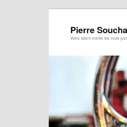
Aller
au
contenu
Pierre Soucha
principal
Votre talent mérite les mots jus